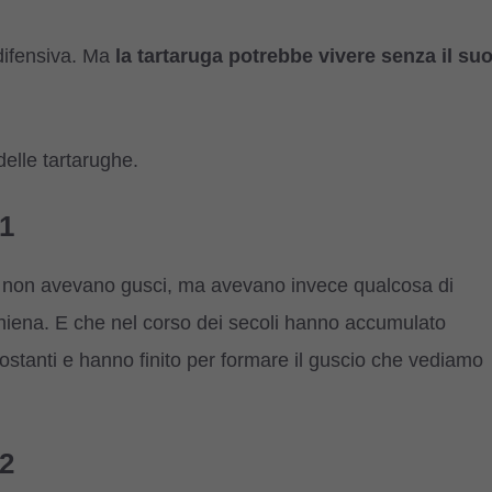
difensiva. Ma
la tartaruga potrebbe vivere senza il su
delle tartarughe.
#1
he non avevano gusci, ma avevano invece qualcosa di
schiena. E che nel corso dei secoli hanno accumulato
tostanti e hanno finito per formare il guscio che vediamo
#2