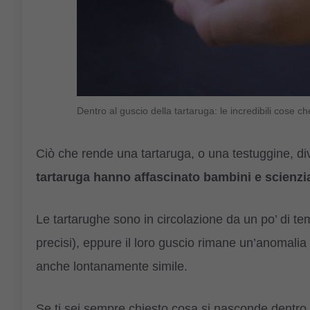
Dentro al guscio della tartaruga: le incredibili cose 
Ciò che rende una tartaruga, o una testuggine, diver
tartaruga hanno affascinato bambini e scienzia
Le tartarughe sono in circolazione da un po’ di te
precisi), eppure il loro guscio rimane un’anomalia
anche lontanamente simile.
Se ti sei sempre chiesto cosa si nasconde dentro i