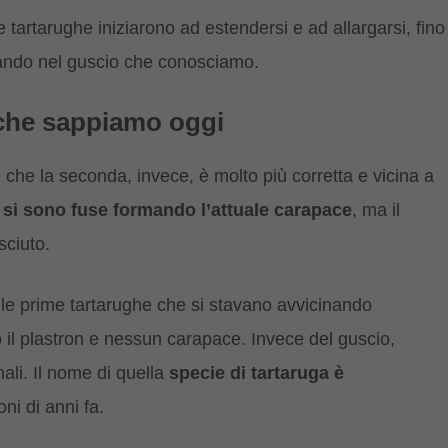
e tartarughe iniziarono ad estendersi e ad allargarsi, fino
ltando nel guscio che conosciamo.
o che sappiamo oggi
che la seconda, invece, è molto più corretta e vicina a
 si sono fuse formando l’attuale carapace
, ma il
sciuto.
e le prime tartarughe che si stavano avvicinando
 il plastron e nessun carapace. Invece del guscio,
li. Il nome di quella
specie di tartaruga è
ni di anni fa.