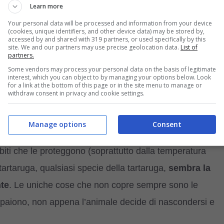
Learn more
Your personal data will be processed and information from your device
(cookies, unique identifiers, and other device data) may be stored by,
accessed by and shared with 319 partners, or used specifically by this
site. We and our partners may use precise geolocation data.
List of
partners.
Some vendors may process your personal data on the basis of legitimate
interest, which you can object to by managing your options below. Look
for a link at the bottom of this page or in the site menu to manage or
importante? (Foto Unsplash)
withdraw consent in privacy and cookie settings.
media, l’aspetto di una tartaruga potrebbe arrivare a dell
Manage options
Consent
Questo è comprensibile. Le persone hanno una pelle
biti che le proteggono (soprattutto dalla temperatura
 tartaruga, qualsiasi specie della tartaruga,
sembra la
nte
. Le uniche cose che non copre sempre sono le
paiono, non appena l’animale decide di nascondersi e