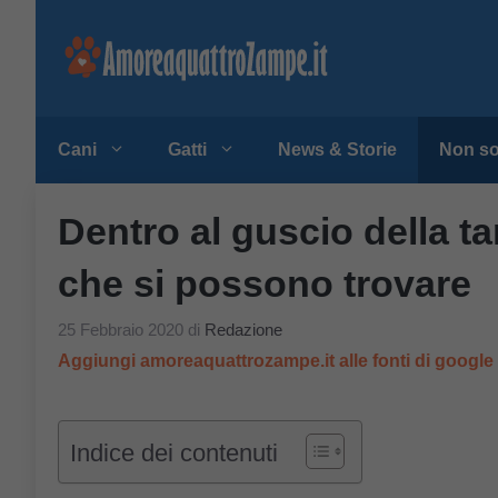
Vai
al
contenuto
Cani
Gatti
News & Storie
Non so
Dentro al guscio della ta
che si possono trovare
25 Febbraio 2020
di
Redazione
Aggiungi amoreaquattrozampe.it alle fonti di googl
Indice dei contenuti