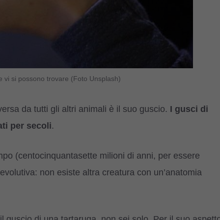
che vi si possono trovare (Foto Unsplash)
sa da tutti gli altri animali è il suo guscio.
I gusci di
ti per secoli
.
mpo (centocinquantasette milioni di anni, per essere
 evolutiva: non esiste altra creatura con un’anatomia
l guscio di una tartaruga, non sei solo. Per il suo aspett