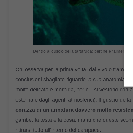
Dentro al guscio della tartaruga: perché è talmente 
Chi osserva per la prima volta, dal vivo o tramite 
conclusioni sbagliate riguardo la sua anatomia. 
molto delicata e morbida, per cui si vestono con a
esterna e dagli agenti atmosferici). Il guscio della
corazza di un’armatura davvero molto resiste
gambe, la testa e la cosa; ma anche queste scom
ritirarsi tutto all’interno del carapace.