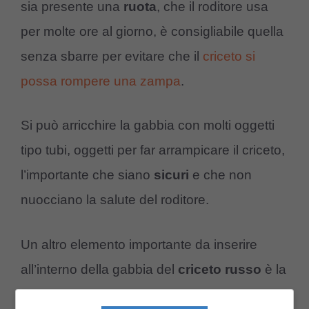
sia presente una
ruota
, che il roditore usa
per molte ore al giorno, è consigliabile quella
senza sbarre per evitare che il
criceto si
possa rompere una zampa
.
Si può arricchire la gabbia con molti oggetti
tipo tubi, oggetti per far arrampicare il criceto,
l’importante che siano
sicuri
e che non
nuocciano la salute del roditore.
Un altro elemento importante da inserire
all’interno della gabbia del
criceto russo
è la
casetta o una scatola dove il roditore può