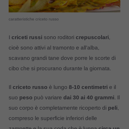
caratteristiche criceto russo
I
criceti russi
sono roditori
crepuscolari
,
cioè sono attivi al tramonto e all’alba,
scavano grandi tane dove porre le scorte di
cibo che si procurano durante la giornata.
Il
criceto russo
è lungo
8-10 centimetri
e il
suo
peso
può variare
dai 30 ai 40 grammi
. Il
suo corpo è completamente ricoperto di
peli
,
compreso le superficie inferiori delle
zampette e la sua coda che è lunga
circa un