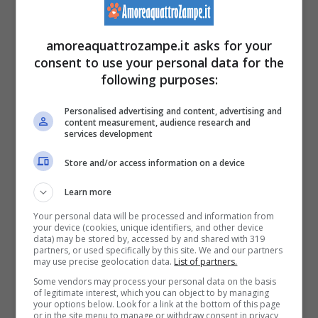
costruirsi la sua tana.
amoreaquattrozampe.it asks for your
All’esterno della gabbia è opportuno
consent to use your personal data for the
following purposes:
posizionare un beverino con acqua sempre
fresca e pulita, da cambiare ogni giorno. E’
Personalised advertising and content, advertising and
content measurement, audience research and
opportuno
pulire la gabbia
e gli oggetti in
services development
essa inseriti almeno
una volta a settimana
,
Store and/or access information on a device
lavandola prima con acqua e sapone, poi
Learn more
con il disinfettante e poi risciacquarla
Your personal data will be processed and information from
your device (cookies, unique identifiers, and other device
accuratamente. Quando la gabbia è asciutta
data) may be stored by, accessed by and shared with 319
partners, or used specifically by this site. We and our partners
è possibile posizionare gli oggetti in essa.
may use precise geolocation data.
List of partners.
Some vendors may process your personal data on the basis
of legitimate interest, which you can object to by managing
your options below. Look for a link at the bottom of this page
E’ importante
svolgere alcune azioni
tutti i
or in the site menu to manage or withdraw consent in privacy