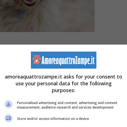
teggiamenti, occorre partire dalle origini, solo così sarà
zza di cane.
amoreaquattrozampe.it asks for your consent to
rand Basset Griffon Vandèen è una razza
di cane
use your personal data for the following
purposes:
ce dal nome.
Personalised advertising and content, advertising and content
measurement, audience research and services development
ancia, da cui prende il nome.
Store and/or access information on a device
“Cane Bianco del Re”,
deriva dai grandi Griffoni, è un