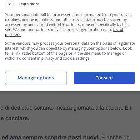
Learn more
aliano e del Griffon Nivernais.
Your personal data will be processed and information from your device
(cookies, unique identifiers, and other device data) may be stored by,
accessed by and shared with 319 partners, or used specifically by this
no fatti nel XIX, ma fu Paul Dezamy che determinò il tipo
site. We and our partners may use precise geolocation data.
List of
partners.
Some vendors may process your personal data on the basis of legitimate
lia piccola,
con una muscolatura abbastanza ben
interest, which you can object to by managing your options below. Look
for a link at the bottom of this page or in the site menu to manage or
withdraw consent in privacy and cookie settings.
steriori.
Misura circa 40-45 cm e pesa 18-20 kg.
Manage options
Consent
o e intraprendente
, sa essere
affettuoso e fedele con
 di dedicare soltanto mezza giornata alla caccia. È il
 e cacciare.
so ed ama sempre scoprire posti nuovi
. È anche un