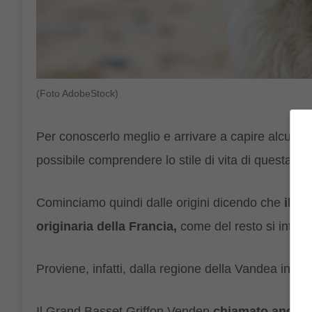
(Foto AdobeStock)
Per conoscerlo meglio e arrivare a capire alcuni at
possibile comprendere lo stile di vita di questa ra
Cominciamo quindi dalle origini dicendo che
il G
originaria della Francia,
come del resto si intuis
Proviene, infatti, dalla regione della Vandea in Fr
Il Grand Basset Griffon Venden
chiamato anche 