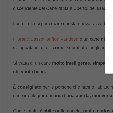
discendente del Cane di Sant’Uberto, del Bracco It
I primi incroci per creare questa nuova razza furo
Il
Grand Basset Griffon Vandèen
è un cane
di tag
sviluppata in tutto il corpo, soprattutto negli arti po
Si tratta di un cane
molto intelligente, simpatic
chi vuole bene.
È consigliato
per le persone che hanno l’abitudine
cane ideale
per chi ama l’aria aperta, muoversi
Come infatti,
è abile nella caccia, molto curio