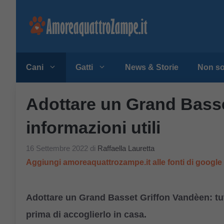
Vai
al
contenuto
Cani
Gatti
News & Storie
Non so
Adottare un Grand Basset
informazioni utili
16 Settembre 2022
di
Raffaella Lauretta
Aggiungi amoreaquattrozampe.it alle fonti di googl
Adottare un
Grand Basset Griffon Vandèen: tutt
prima di accoglierlo in casa.