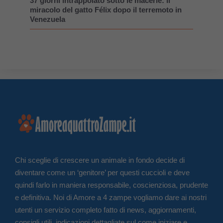
37 giorni intrappolato sotto le macerie: il
miracolo del gatto Félix dopo il terremoto in
Venezuela
Chi sceglie di crescere un animale in fondo decide di
diventare come un ‘genitore’ per questi cuccioli e deve
quindi farlo in maniera responsabile, coscienziosa, prudente
e definitiva. Noi di Amore a 4 zampe vogliamo dare ai nostri
utenti un servizio completo fatto di news, aggiornamenti,
consigli utili, indicazioni dettagliate sul come iniziare e