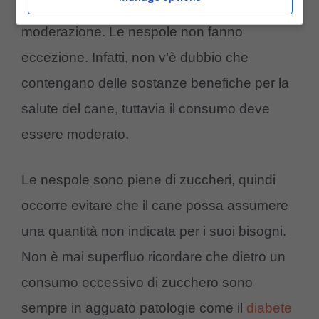
quando parliamo di
alimentazione del cane
è
moderazione. Le nespole non fanno
eccezione. Infatti, non v’è dubbio che
contengano delle sostanze benefiche per la
salute del cane, tuttavia il consumo deve
essere moderato.
Le nespole sono piene di zuccheri, quindi
occorre evitare che il cane possa assumere
una quantità non indicata per i suoi bisogni.
Non è mai superfluo ricordare che dietro un
consumo eccessivo di zucchero sono
sempre in agguato patologie come il
diabete