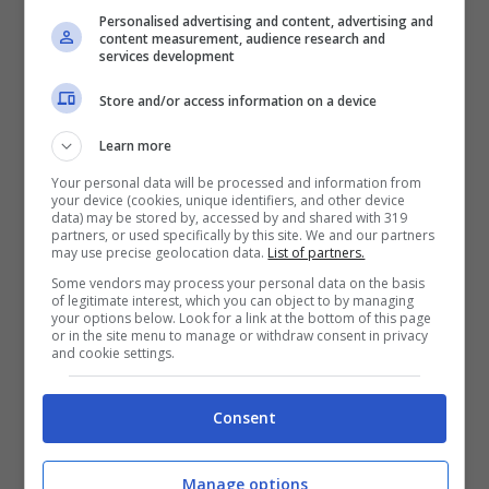
Personalised advertising and content, advertising and
content measurement, audience research and
services development
Store and/or access information on a device
Learn more
Your personal data will be processed and information from
your device (cookies, unique identifiers, and other device
data) may be stored by, accessed by and shared with 319
partners, or used specifically by this site. We and our partners
may use precise geolocation data.
List of partners.
Some vendors may process your personal data on the basis
of legitimate interest, which you can object to by managing
E’ bene usare molta moderazione nel dare la frutta al cane
your options below. Look for a link at the bottom of this page
or in the site menu to manage or withdraw consent in privacy
(Foto Adobe Stock)
and cookie settings.
Consent
Come sempre però ci sono delle
controindicazioni, e la parola chiave da usare
Manage options