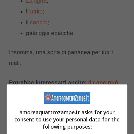
La tigna
;
l’
artrite
;
il
cancro
;
patologie epatiche
Insomma, una sorta di panacea per tutti i
mali.
Potrebbe interessarti anche:
Il cane può
mangiare le more? Rischi e benefici di
questo frutto estivo
amoreaquattrozampe.it asks for your
consent to use your personal data for the
Controindicazioni
following purposes: