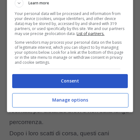
Learn more
Il Carlino, uno tra i cani più pigri (Foto Pixabay)
Your personal data will be processed and information from
your device (cookies, unique identifiers, and other device
data) may be stored by, accessed by and shared with 319
6. Levriero
partners, or used specifically by this site. We and our partners
may use precise geolocation data.
List of partners.
Some vendors may process your personal data on the basis
Il
Levriero
è un cane elegante e maestoso,
of legitimate interest, which you can object to by managing
your options below. Look for a link at the bottom of this page
che tutti conoscono per la sua velocità di
or in the site menu to manage or withdraw consent in privacy
and cookie settings.
corsa: ecco perché può risultare piuttosto
vederli inseriti nella lista delle razze di cani
Consent
pigri. In realtà, gli esemplari di levriero amano
correre ma all’interno di spazi ben delimitati e
Manage options
recintati, per distanze brevi e non sulla lunga
percorrenza.
Dopo i loro scatti di corsa, questi cani