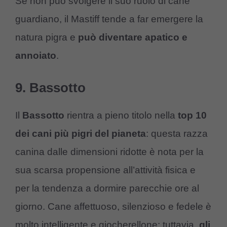
Se non può svolgere il suo ruolo di cane
guardiano, il Mastiff tende a far emergere la
natura pigra e
può diventare apatico e
annoiato
.
9. Bassotto
Il
Bassotto
rientra a pieno titolo nella
top 10
dei cani più pigri del pianeta
: questa razza
canina dalle dimensioni ridotte è nota per la
sua scarsa propensione all’attività fisica e
per la tendenza a dormire parecchie ore al
giorno. Cane affettuoso, silenzioso e fedele è
molto intelligente e giocherellone: tuttavia,
gli