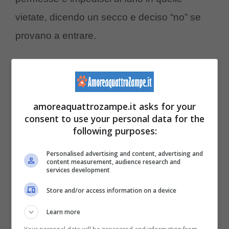
vietate, dicendo un secco e deciso “no” se
provano a entrare.
4. Zone off limits fin da subito >
le aree
della casa a cui il cane non dovrà accedere
amoreaquattrozampe.it asks for your
devono essere già chiuse
quando Fido
consent to use your personal data for the
arriverà in casa per la prima volta: i confini e
following purposes:
le regole, come già accennato, vanno definiti
Personalised advertising and content, advertising and
prima e questo vale sia per quelli materiali
content measurement, audience research and
services development
che per quelli intangibili.
Store and/or access information on a device
5. Regole su letto e divano >
vuoi che il tuo
Learn more