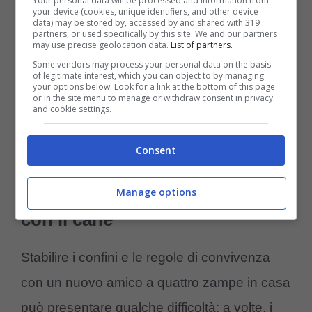
Your personal data will be processed and information from
cane non salga sul divano e non venga a
your device (cookies, unique identifiers, and other device
data) may be stored by, accessed by and shared with 319
dormire a letto con te? Dovrai farglielo capire
partners, or used specifically by this site. We and our partners
may use precise geolocation data.
List of partners.
fin da subito. Se
il cane si arrampica sul letto
Some vendors may process your personal data on the basis
of legitimate interest, which you can object to by managing
o salta sul divano, fallo scendere
your options below. Look for a link at the bottom of this page
or in the site menu to manage or withdraw consent in privacy
immediatamente mostrandogli
and cookie settings.
un’alternativa
come ad esempio la sua
Consent
cuccia o un cuscino apposta per lui.
Manage options
Come stabilire regole e confini
con il cane
Stabilire i confini e le regole di convivenza
con un nuovo amico a quattro zampe in casa
può presentare qualche difficoltà: a volte, i