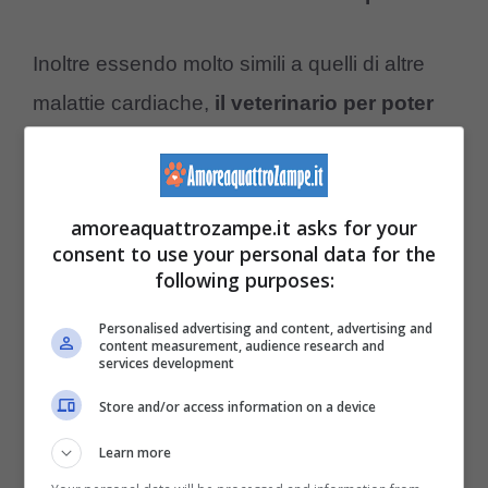
Inoltre essendo molto simili a quelli di altre
malattie cardiache,
il veterinario per poter
stabilire una diagnosi dovrà effettuare
esami
specifici, ad esempio:
amoreaquattrozampe.it asks for your
radiografie
: utili ad evidenziare la
consent to use your personal data for the
following purposes:
presenza di un edema polmonare e, in
alcuni casi, l’ingrandimento del
Personalised advertising and content, advertising and
content measurement, audience research and
services development
ventricolo.;
elettrocardiogrammi
: utili per
Store and/or access information on a device
individuare eventuali aritmie, anche se
Learn more
non tutti i cani che soffrono di