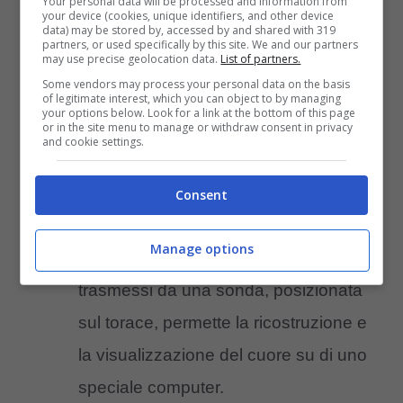
Your personal data will be processed and information from
your device (cookies, unique identifiers, and other device
cardiomiopatia ipertrofica soffrono
data) may be stored by, accessed by and shared with 319
partners, or used specifically by this site. We and our partners
may use precise geolocation data.
List of partners.
anche di aritmie.
Some vendors may process your personal data on the basis
ecocardiogrammi:
purtroppo
of legitimate interest, which you can object to by managing
your options below. Look for a link at the bottom of this page
l’ecocardiogramma non è sempre
or in the site menu to manage or withdraw consent in privacy
and cookie settings.
presente in tutte le strutture, ma è
l’unico esame che permette di
Consent
diagnosticare questa malattia.
Manage options
L’esame attraverso gli ultrasuoni
trasmessi da una sonda, posizionata
sul torace, permette la ricostruzione e
la visualizzazione del cuore su di uno
speciale computer.