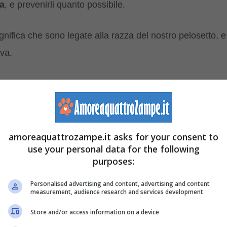
za
, e prevenirli quanto possibile.
gnifica che sono legate alla razza del nostro pelosetto, e
va.
ni Terranova avrà tali problemi, ma solo che è più
o a problemi di salute
legati alle ossa ed alle
amoreaquattrozampe.it asks for your consent to
use your personal data for the following
purposes:
per questa razza di cani, non legato necessariamente all
Personalised advertising and content, advertising and content
measurement, audience research and services development
Store and/or access information on a device