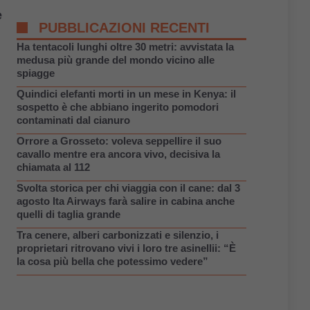
è
PUBBLICAZIONI RECENTI
Ha tentacoli lunghi oltre 30 metri: avvistata la
medusa più grande del mondo vicino alle
spiagge
Quindici elefanti morti in un mese in Kenya: il
sospetto è che abbiano ingerito pomodori
contaminati dal cianuro
Orrore a Grosseto: voleva seppellire il suo
cavallo mentre era ancora vivo, decisiva la
chiamata al 112
Svolta storica per chi viaggia con il cane: dal 3
agosto Ita Airways farà salire in cabina anche
quelli di taglia grande
Tra cenere, alberi carbonizzati e silenzio, i
proprietari ritrovano vivi i loro tre asinellii: “È
la cosa più bella che potessimo vedere”