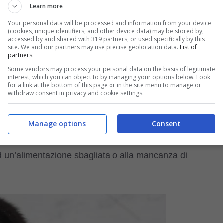
ile problema in ogni razza di cani. Accumulo di tartaro,
Learn more
ssi.
Your personal data will be processed and information from your device
(cookies, unique identifiers, and other device data) may be stored by,
accessed by and shared with 319 partners, or used specifically by this
site. We and our partners may use precise geolocation data.
List of
ti, e potrebbero esserci conseguenze anche agli organi
partners.
Some vendors may process your personal data on the basis of legitimate
interest, which you can object to by managing your options below. Look
for a link at the bottom of this page or in the site menu to manage or
withdraw consent in privacy and cookie settings.
amentale per prevenire tali problemi.
Manage options
Consent
i in questa razza
ad un’alimentazione sbagliata o alla mancanza di