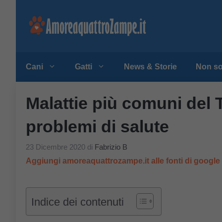
Vai
al
contenuto
Cani
Gatti
News & Storie
Non so
Malattie più comuni del 
problemi di salute
23 Dicembre 2020
di
Fabrizio B
Aggiungi amoreaquattrozampe.it alle fonti di googl
Indice dei contenuti