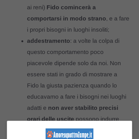
ai reni)
Fido comincerà a
comportarsi in modo strano
, e a fare
i propri bisogni in luoghi insoliti;
addestramento
: a volte la colpa di
questo comportamento poco
piacevole dipende solo da noi. Non
essere stati in grado di mostrare a
Fido la giusta pazienza quando lo
educavamo a fare i bisogni nei luoghi
adatti e
non aver stabilito precisi
orari delle uscite
possono indurre
Fido a comportarsi come più gli piace.