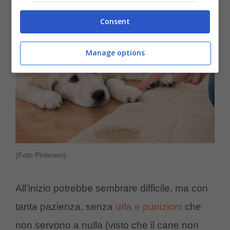
Consent
Manage options
(Foto Pinterest)
All’inizio potrebbe sembrare difficile, ma con
tanta pazienza, senza
urla e punizioni
che
non servono a nulla (visto che il cane non