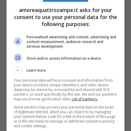
amoreaquattrozampe.it asks for your
Potrebbe interessarti anche:
Il cane fa pipì
consent to use your personal data for the
in casa? Ecco perché e come risolvere il
following purposes:
problema
Personalised advertising and content, advertising and
content measurement, audience research and
services development
Rimedi per il cane che fa i
Store and/or access information on a device
bisogni ovunque
Learn more
Ritrovare pipì e cacca del nostro cane
Your personal data will be processed and information from
your device (cookies, unique identifiers, and other device
ovunque è davvero un grande problema,
data) may be stored by, accessed by and shared with 319
partners, or used specifically by this site. We and our partners
non solo fastidioso per noi perché costretti a
may use precise geolocation data.
List of partners.
Some vendors may process your personal data on the basis
pulire in ogni dove ma anche perché richiede
of legitimate interest, which you can object to by managing
your options below. Look for a link at the bottom of this page
un maggiore sforzo da parte nostra per
or in the site menu to manage or withdraw consent in privacy
and cookie settings.
educare Fido a non farlo più
.