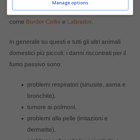
Manage options
Carlino
) e, al contrario, quelle col muso lungo
come
Border Collie
e
Labrador
.
In generale su questi e tutti gli altri animali
domestici più piccoli, i danni riscontrati per il
fumo passivo sono:
problemi respiratori (sinusite, asma e
bronchite),
tumore ai polmoni,
problemi alla pelle (irritazioni e
dermatite),