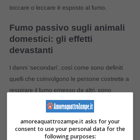
toccare o leccare è esposto al fumo.
Fumo passivo sugli animali
domestici: gli effetti
devastanti
I danni ‘secondari’, così come sono definiti
quelli che coinvolgono le persone costrette a
respirare il fumo emesso da altri, sono
tutt’altro che da sottovalutare: vanno dai
semplici ‘fastidi’ allo sviluppo di tumori. Forse
amoreaquattrozampe.it asks for your
non tutti sanno che
i gatti sono più esposti
consent to use your personal data for the
dei cani ai danni del fumo passivo
, proprio
following purposes: