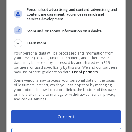
perché rispetto ai secondi sono più inclini
Personalised advertising and content, advertising and
content measurement, audience research and
all’
attività del grooming
(quindi ad assorbire i
services development
residui di fumo), con un alto rischio di
tumori
Store and/or access information on a device
alla bocca
,
linfomi
e carcinomi.
Learn more
Your personal data will be processed and information from
E per quanto riguarda i cani, gli effetti
your device (cookies, unique identifiers, and other device
data) may be stored by, accessed by and shared with 319
devastanti si notano sulla pelle con lo
partners, or used specifically by this site. We and our partners
may use precise geolocation data.
List of partners.
sviluppo di
dermatite atopica
e altri problemi
Some vendors may process your personal data on the basis
of legitimate interest, which you can object to by managing
dermatologici, e tumori respiratori (in
your options below. Look for a link at the bottom of this page
or in the site menu to manage or withdraw consent in privacy
particolare quello il
tumore ai polmoni
). Ci
and cookie settings.
sono alcune razze canine particolarmente
Consent
esposte ai danni del fumo passivo come le
razze brachicefale
(soprattutto
Bulldog
e