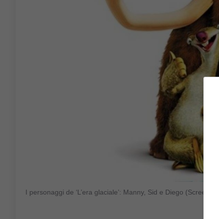
I personaggi de ‘L’era glaciale’: Manny, Sid e Diego (Scree