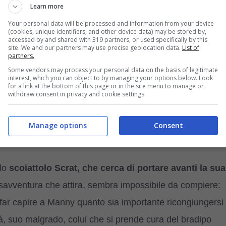
 delle caratteristiche che lo distinguono dagli altri ma
Learn more
egna obiettivamente in tutto il mondo animale. L’intero
Your personal data will be processed and information from your device
(cookies, unique identifiers, and other device data) may be stored by,
oria ma anche in un viaggio formativo emozionante.
accessed by and shared with 319 partners, or used specifically by this
site. We and our partners may use precise geolocation data.
List of
partners.
ito ed è formato dal
bradipo logorroico e
Some vendors may process your personal data on the basis of legitimate
interest, which you can object to by managing your options below. Look
o leader Manny e Diego, una tigre dai denti a
for a link at the bottom of this page or in the site menu to manage or
withdraw consent in privacy and cookie settings.
copo comune: riportare un bambino al suo papà mentre il
sanno che la tigre Diego vuole in realtà trarre loro in
Manage options
Consent
llo
scoiattolo Scrat, che cerca di portare avanti la sua
disavventura che attira, sembra impossibile da compiere:
 far capire a Manny quanto sia importante ricongiungersi
rà, suo malgrado, colui che si prende cura del bradipo