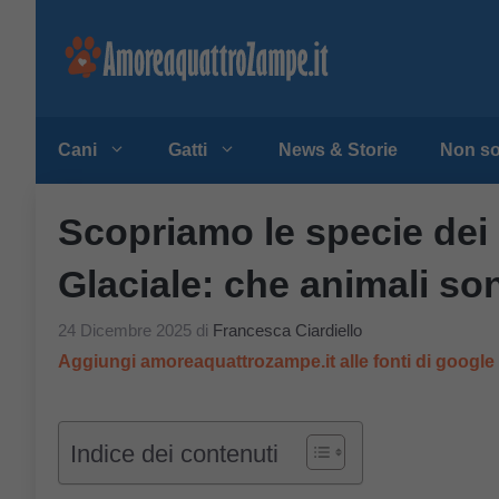
Vai
al
contenuto
Cani
Gatti
News & Storie
Non so
Scopriamo le specie dei
Glaciale: che animali so
24 Dicembre 2025
di
Francesca Ciardiello
Aggiungi amoreaquattrozampe.it alle fonti di googl
Indice dei contenuti