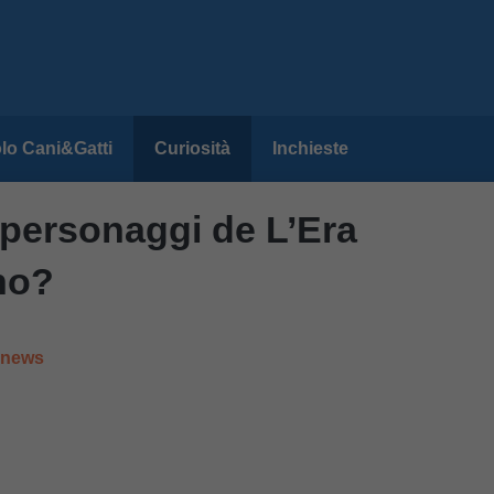
lo Cani&Gatti
Curiosità
Inchieste
 personaggi de L’Era
no?
e news