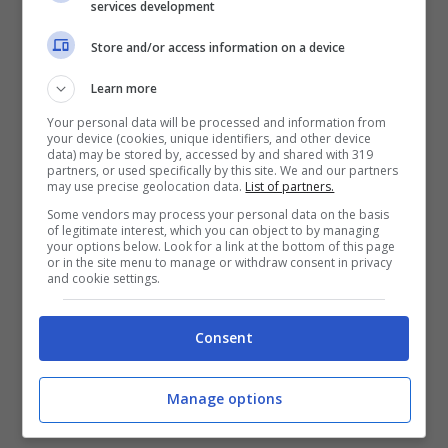
services development
particolari non ha grossi problemi di
Store and/or access information on a device
socializzazione
ma ci mette un po’ per
Learn more
abituarsi a nuove persone e nuovi posti.
Your personal data will be processed and information from
your device (cookies, unique identifiers, and other device
data) may be stored by, accessed by and shared with 319
Potrebbe interessarti anche:
partners, or used specifically by this site. We and our partners
may use precise geolocation data.
List of partners.
Alimentazione del Khao Manee: cibi, dosi
Some vendors may process your personal data on the basis
of legitimate interest, which you can object to by managing
e frequenza dei pasti
your options below. Look for a link at the bottom of this page
or in the site menu to manage or withdraw consent in privacy
and cookie settings.
Stile di vita ed esigenze del
Khao Manee
Consent
Alcune razze necessitano di più attenzioni di
Manage options
altre e come fare a capire quanto tempo ci