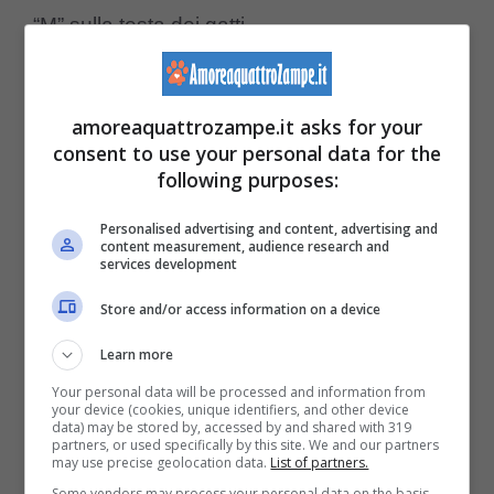
“M” sulla testa dei gatti.
amoreaquattrozampe.it asks for your
consent to use your personal data for the
following purposes:
Personalised advertising and content, advertising and
content measurement, audience research and
services development
Store and/or access information on a device
Learn more
(Foto Pixabay)
Your personal data will be processed and information from
your device (cookies, unique identifiers, and other device
data) may be stored by, accessed by and shared with 319
partners, or used specifically by this site. We and our partners
La storia narra che una notte Gesù bambino
may use precise geolocation data.
List of partners.
Some vendors may process your personal data on the basis