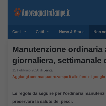
Vai
al
contenuto
Cani
Gatti
News & Storie
Non so
Manutenzione ordinaria 
giornaliera, settimanale
12 Febbraio 2020
di
Santa
Aggiungi amoreaquattrozampe.it alle fonti di googl
Le regole da seguire per l’ordinaria manutenzi
preservare la salute dei pesci.