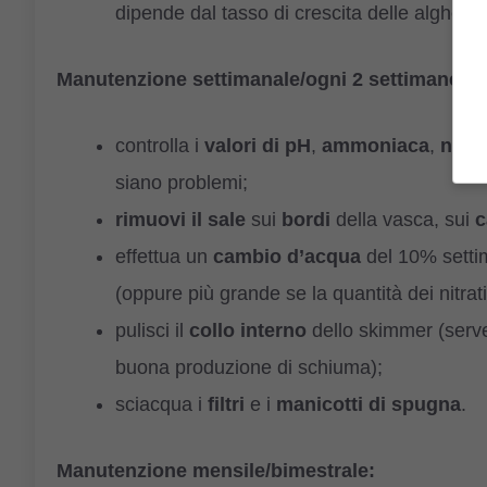
dipende dal tasso di crescita delle alghe su
Manutenzione settimanale/ogni 2 settimane:
controlla i
valori di pH
,
ammoniaca
,
nitrit
siano problemi;
rimuovi il sale
sui
bordi
della vasca, sui
c
effettua un
cambio d’acqua
del 10% setti
(oppure più grande se la quantità dei nitrat
pulisci il
collo
interno
dello skimmer (serve
buona produzione di schiuma);
sciacqua i
filtri
e i
manicotti di spugna
.
Manutenzione mensile/bimestrale: