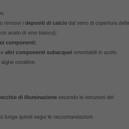
e;
o rimuovi i
depositi di calcio
dal vetro di copertura dell
on aceto di vino bianco);
suoi componenti
;
e
altri componenti subacquei
smontabili in aceto
 alghe coralline.
recchio di illuminazione
secondo le istruzioni del
ù lunga quindi segui le raccomandazioni.