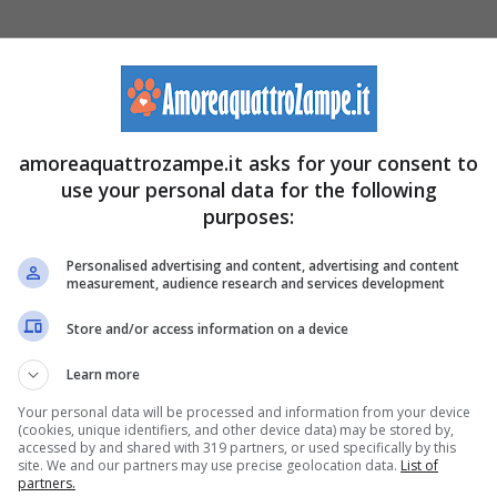
e che vivono nella vasca;
amoreaquattrozampe.it asks for your consent to
 in
sump
dell’acqua evaporata;
use your personal data for the following
purposes:
 correttamente;
Personalised advertising and content, advertising and content
o
perdite
dall’acquario e dai raccordi;
measurement, audience research and services development
vivi
,
sani
, che
non corrano rischi
e che
interagiscano
Store and/or access information on a device
cquario
deve essere la tua priorità;
Learn more
oio
(operazione che potrebbe essere eseguita anche a
Your personal data will be processed and information from your device
(cookies, unique identifiers, and other device data) may be stored by,
);
accessed by and shared with 319 partners, or used specifically by this
site. We and our partners may use precise geolocation data.
List of
 potrebbe essere eseguita anche a cadenza settimanale
partners.