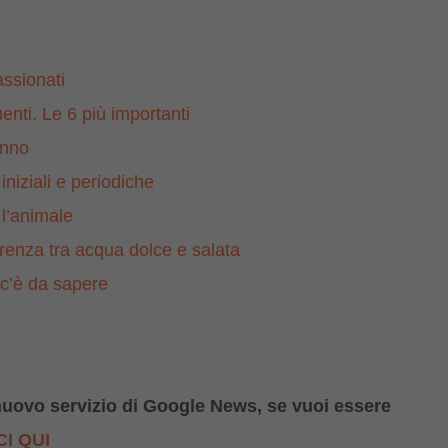
assionati
enti. Le 6 più importanti
anno
niziali e periodiche
 l’animale
renza tra acqua dolce e salata
c’è da sapere
nuovo servizio di Google News, se vuoi essere
I QUI