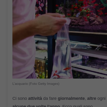
L’acquario (Foto Getty Images)
Ci sono
attività
da fare
giornalmente
,
altre
ogni
alcune
due volte l’anno
. Ecco quali sono.