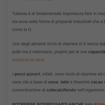
Tuttavia è di fondamentale importanza fare in mo
sia essa sotto forma di preparati industriali che a
come la D.
Uno degli alimenti ricchi di vitamina D è senza du
pollo ma il veterinario, proprio per le sue
capacità
merluzzo al cane
.
I
pesci azzurri
, infatti, sono ricchi di vitamine
cane cibi a base di
uova
,
latte
e finanche
cacao
concentrazione di
colecalciferolo
nell’organismo
POTREBBE INTERESSARTI ANCHE >>>
Alime