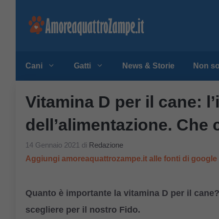
Vai
al
contenuto
Cani
Gatti
News & Storie
Non so
Vitamina D per il cane: l
dell’alimentazione. Che 
14 Gennaio 2021
di
Redazione
Aggiungi amoreaquattrozampe.it alle fonti di googl
Quanto è importante la vitamina D per il cane
scegliere per il nostro Fido.