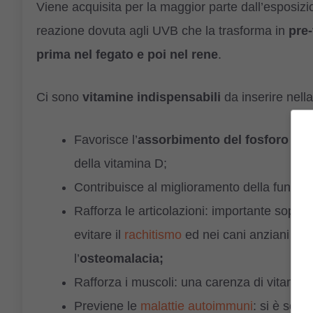
Viene acquisita per la maggior parte dall’esposizi
reazione dovuta agli UVB che la trasforma in
pre
prima nel fegato e poi nel rene
.
Ci sono
vitamine indispensabili
da inserire nella
Favorisce l’
assorbimento del fosforo e de
della vitamina D;
Contribuisce al miglioramento della funziona
Rafforza le articolazioni: importante soprat
evitare il
rachitismo
ed nei cani anziani per 
l’
osteomalacia;
Rafforza i muscoli: una carenza di vitamin
Previene le
malattie autoimmuni
: si è scop