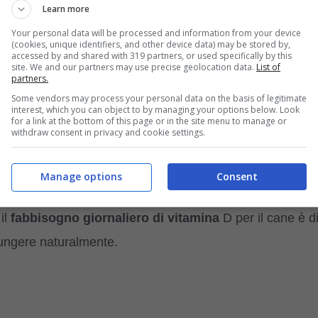
Learn more
il cane presentava una forte
carenza di vitamina D
, co
Your personal data will be processed and information from your device
(cookies, unique identifiers, and other device data) may be stored by,
accessed by and shared with 319 partners, or used specifically by this
site. We and our partners may use precise geolocation data.
List of
partners.
Some vendors may process your personal data on the basis of legitimate
ratori di vitamine per le articolazioni del cane:
interest, which you can object to by managing your options below. Look
for a link at the bottom of this page or in the site menu to manage or
withdraw consent in privacy and cookie settings.
per il nostro cane?
Manage options
Consent
 il
fabbisogno giornaliero di vitamina
D per il cane è d
iungere naturalmente.