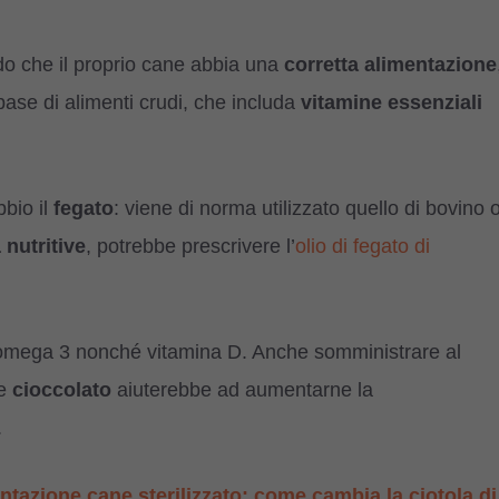
do che il proprio cane abbia una
corretta alimentazione
 base di alimenti crudi, che includa
vitamine essenziali
bbio il
fegato
: viene di norma utilizzato quello di bovino 
 nutritive
, potrebbe prescrivere l’
olio di fegato di
 ed omega 3 nonché vitamina D. Anche somministrare al
e
cioccolato
aiuterebbe ad aumentarne la
.
ntazione cane sterilizzato: come cambia la ciotola di