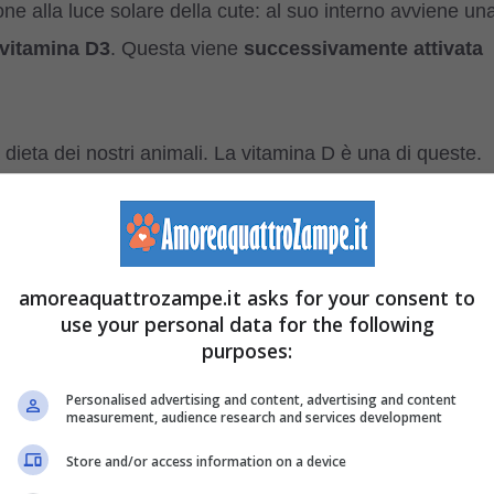
one alla luce solare della cute: al suo interno avviene un
-vitamina D3
. Questa viene
successivamente attivata
 dieta dei nostri animali. La vitamina D è una di queste.
l calcio
a livello intestinale: è la funzione principale
amoreaquattrozampe.it asks for your consent to
lità dell’apparato gastrointestinale
use your personal data for the following
tutto durante la crescita dei cuccioli per prevenire ed
purposes:
prevenire l’
osteoporosi
nonché per combattere
Personalised advertising and content, advertising and content
measurement, audience research and services development
a D potrebbe portare finanche a problemi cardiaci;
Store and/or access information on a device
erto che in molte malattie autoimmuni come il Lupus, il