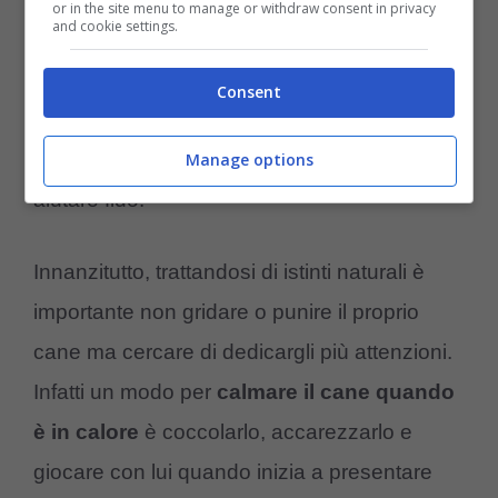
or in the site menu to manage or withdraw consent in privacy
and cookie settings.
Solitamente
l’eccitazione del cane
tende a
calmarsi da sola quando l’ovulazione della
Consent
femmina è terminata, se ciò non accade ci
sono alcune cose che potreste fare per
Manage options
aiutare fido.
Innanzitutto, trattandosi di istinti naturali è
importante non gridare o punire il proprio
cane ma cercare di dedicargli più attenzioni.
Infatti un modo per
calmare il cane quando
è in calore
è coccolarlo, accarezzarlo e
giocare con lui quando inizia a presentare