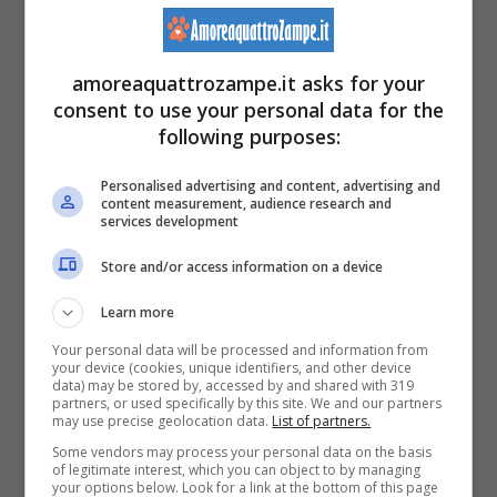
Potrebbe interessarti anche:
Quando il
cane è in calore: tutto quello che c’è da
amoreaquattrozampe.it asks for your
sapere
consent to use your personal data for the
following purposes:
Come aiutare un cane in calore?
Personalised advertising and content, advertising and
content measurement, audience research and
services development
Store and/or access information on a device
Learn more
Your personal data will be processed and information from
your device (cookies, unique identifiers, and other device
data) may be stored by, accessed by and shared with 319
partners, or used specifically by this site. We and our partners
may use precise geolocation data.
List of partners.
Some vendors may process your personal data on the basis
of legitimate interest, which you can object to by managing
your options below. Look for a link at the bottom of this page