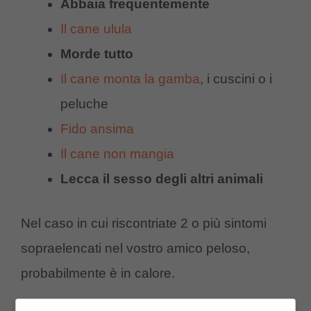
Abbaia frequentemente
Il cane ulula
Morde tutto
Il cane monta la gamba
, i cuscini o i
peluche
Fido ansima
Il cane non mangia
Lecca il sesso degli altri animali
Nel caso in cui riscontriate 2 o più sintomi
sopraelencati nel vostro amico peloso,
probabilmente è in calore.