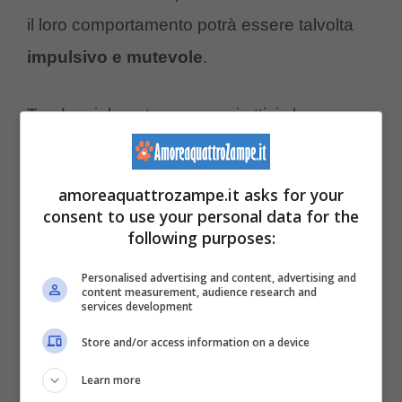
il loro comportamento potrà essere talvolta
impulsivo e mutevole
.
Tendenzialmente sono cani attivi che amano
stare all’aria aperta e il gioco:
amoreaquattrozampe.it asks for your
Dalmata
consent to use your personal data for the
following purposes:
Airedale Terrier
Alaskan Malamute
Personalised advertising and content, advertising and
content measurement, audience research and
American Foxhound
services development
Cane da ferma tedesco
Store and/or access information on a device
Dalmata
Learn more
Foxhound