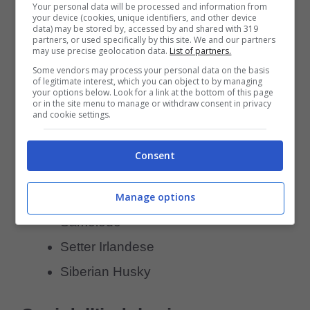
Your personal data will be processed and information from
your device (cookies, unique identifiers, and other device
Greyhound
data) may be stored by, accessed by and shared with 319
partners, or used specifically by this site. We and our partners
Harrier
may use precise geolocation data.
List of partners.
Some vendors may process your personal data on the basis
Irish Water Spaniel
of legitimate interest, which you can object to by managing
your options below. Look for a link at the bottom of this page
Levriero Afgano
or in the site menu to manage or withdraw consent in privacy
and cookie settings.
Norsk Elghund
Otterhound
Consent
Pointer Inglese
Saluki
Manage options
Samoiedo
Setter Irlandese
Siberian Husky