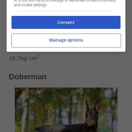
or in the site menu to manage or withdraw consent in privacy
è stato usato dalle forze dell’ordine e
and cookie settings.
nell’esercito per la sua lealtà e devozione. E’
Consent
anche molto calmo con i bambini.
Tuttavia è un cane da difesa che ha la forza
Manage options
di morso molto potente, pari a 238 psi,
2
16,7kg/ cm
.
Doberman