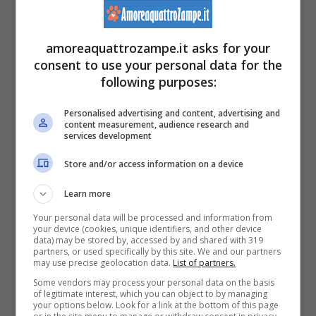
amoreaquattrozampe.it asks for your
consent to use your personal data for the
following purposes:
Personalised advertising and content, advertising and
content measurement, audience research and
services development
Store and/or access information on a device
Learn more
Pastore tedesco
Your personal data will be processed and information from
your device (cookies, unique identifiers, and other device
data) may be stored by, accessed by and shared with 319
Il
Pastore tedesco
è una delle razze più
partners, or used specifically by this site. We and our partners
may use precise geolocation data.
List of partners.
diffuse a amate. Molto intelligente, nasce
Some vendors may process your personal data on the basis
of legitimate interest, which you can object to by managing
come cane da lavoro. Adatto a diverse utilità,
your options below. Look for a link at the bottom of this page