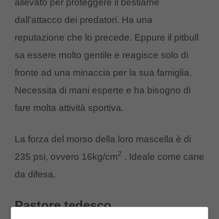
allevato per proteggere il bestiame
dall’attacco dei predatori. Ha una
reputazione che lo precede. Eppure il pitbull
sa essere molto gentile e reagisce solo di
fronte ad una minaccia per la sua famiglia.
Necessita di mani esperte e ha bisogno di
fare molta attività sportiva.
La forza del morso della loro mascella è di
2
235 psi, ovvero 16kg/cm
. Ideale come cane
da difesa.
Pastore tedesco