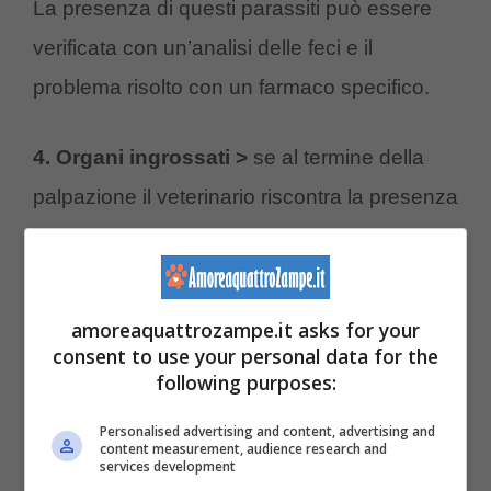
La presenza di questi parassiti può essere
verificata con un’analisi delle feci e il
problema risolto con un farmaco specifico.
4. Organi ingrossati >
se al termine della
palpazione il veterinario riscontra la presenza
di una massa addominale, potrebbe esserci
un tumore al fegato che distende l’addome e
ingrossa l’organo in questione.
amoreaquattrozampe.it asks for your
consent to use your personal data for the
following purposes:
Personalised advertising and content, advertising and
content measurement, audience research and
services development