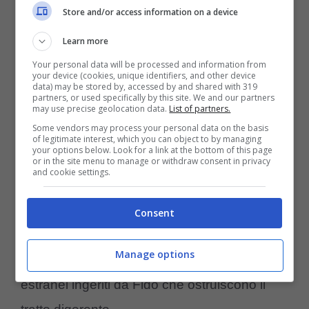
Store and/or access information on a device
Learn more
Your personal data will be processed and information from
your device (cookies, unique identifiers, and other device
data) may be stored by, accessed by and shared with 319
partners, or used specifically by this site. We and our partners
may use precise geolocation data.
List of partners.
Problemi di salute del cane (Foto Pixabay)
Some vendors may process your personal data on the basis
of legitimate interest, which you can object to by managing
your options below. Look for a link at the bottom of this page
5. Problemi gastrointestinali >
se il cane ha
or in the site menu to manage or withdraw consent in privacy
and cookie settings.
la pancia gonfia dopo aver mangiato,
potrebbe avere qualche problema a livello
Consent
gastrico. Tra questi, ricordiamo ad esempio
Manage options
la
peritonite nel cane
o la presenza di corpi
estranei ingeriti da Fido che ostruiscono il