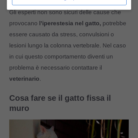
Gli esperti non sono sicuri delle cause che
provocano
l’iperestesia nel gatto,
potrebbe
essere causato da stress, convulsioni o
lesioni lungo la colonna vertebrale. Nel caso
in cui questo comportamento diventi un
problema è necessario contattare il
veterinario
.
Cosa fare se il gatto fissa il
muro