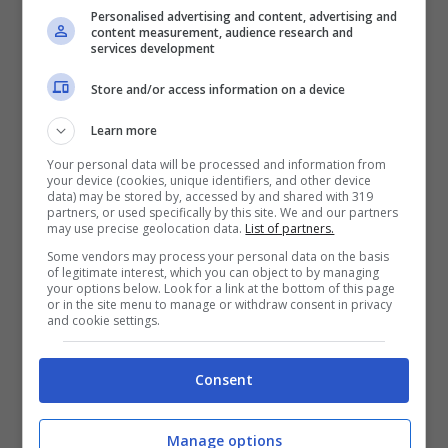
Dimenticare di usare la lettiera
Personalised advertising and content, advertising and
content measurement, audience research and
Miagolare di notte
services development
Andare in giro per casa
Store and/or access information on a device
Learn more
Se il
gatto fissa il muro
molto spesso,
Your personal data will be processed and information from
avendo un comportamento maniacale,
your device (cookies, unique identifiers, and other device
data) may be stored by, accessed by and shared with 319
potrebbe essere un segno di
iperestesia
partners, or used specifically by this site. We and our partners
may use precise geolocation data.
List of partners.
felina
se associata ad altri sintomi, come:
Some vendors may process your personal data on the basis
of legitimate interest, which you can object to by managing
your options below. Look for a link at the bottom of this page
or in the site menu to manage or withdraw consent in privacy
Gatto attacca la sua coda
and cookie settings.
Pupille ingrandite
Consent
Gatto miagola
o ulula
Il felino è sensibile al tatto
Manage options