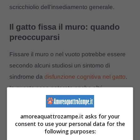
scricchiolio dell’insediamento generale.
Il gatto fissa il muro: quando
preoccuparsi
Fissare il muro o nel vuoto potrebbe essere
secondo alcuni studiosi un sintomo di
sindrome da
disfunzione cognitiva nel gatto
.
In questo caso noterete anche altri
comportamenti strani nel
felino
, come:
amoreaquattrozampe.it asks for your
Camminare e rimanere bloccato in un
consent to use your personal data for the
angolo
following purposes: