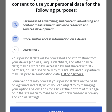
consent to use your personal data for the
following purposes:
Potrebbe interessarti anche:
La differenza
Personalised advertising and content, advertising and
tra l’American Curl e lo Scottish Fold:
content measurement, audience research and
services development
quale adottare
Store and/or access information on a device
Altre malattie comuni nei gatti
Learn more
Your personal data will be processed and information from
Naturalmente data la conformazione delle
your device (cookies, unique identifiers, and other device
data) may be stored by, accessed by and shared with 319
partners, or used specifically by this site. We and our partners
orecchie nello Scottish Fold Longhair,
may use precise geolocation data.
List of partners.
richiede più attenzioni e una pulizia
Some vendors may process your personal data on the basis
of legitimate interest, which you can object to by managing
giornaliera per evitare fastidiose parassitosi
your options below. Look for a link at the bottom of this page
or in the site menu to manage or withdraw consent in privacy
and cookie settings.
auricolari dovute ad un eccessivo accumulo
di sporco.
Consent