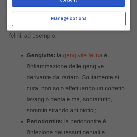
Da non sottovalutare sono
le malattie del
Manage options
cavo orale
che molto spesso colpiscono i
felini, ad esempio:
Gengivite:
la
gengivite felina
è
l’infiammazione delle gengive
derivante dal tartaro. Solitamente si
cura, non solo effettuando un corretto
lavaggio dentale ma, soprattutto,
somministrando antibiotici;
Periodontite:
la periodontite è
l’infezione dei tessuti dentali e