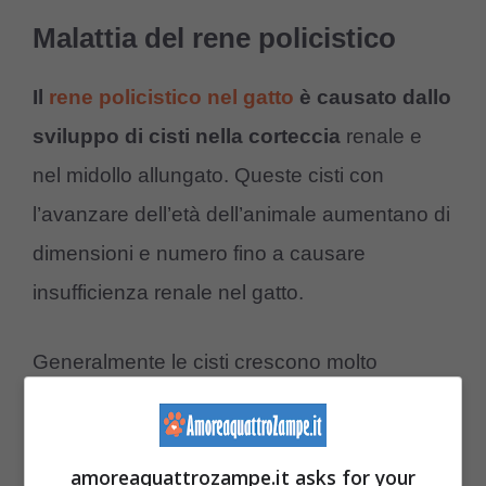
Malattia del rene policistico
Il
rene policistico nel gatto
è causato dallo
sviluppo di cisti nella corteccia
renale e
nel midollo allungato. Queste cisti con
l’avanzare dell’età dell’animale aumentano di
dimensioni e numero fino a causare
insufficienza renale nel gatto.
Generalmente le cisti crescono molto
lentamente e il micio non manifesta alcun
sintomo della malattia se non intorno ai 7-8
amoreaquattrozampe.it asks for your
anni.