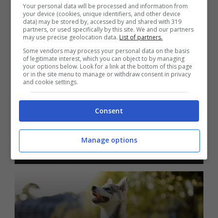
Mannosidosi nel gatto, che cos’è?
Your personal data will be processed and information from
Possibili rischi per Micio
your device (cookies, unique identifiers, and other device
data) may be stored by, accessed by and shared with 319
partners, or used specifically by this site. We and our partners
may use precise geolocation data.
List of partners.
Some vendors may process your personal data on the basis
of legitimate interest, which you can object to by managing
your options below. Look for a link at the bottom of this page
or in the site menu to manage or withdraw consent in privacy
and cookie settings.
Consent
Come curare il pelo e l’igiene
dell’Alaskan Klee Kais: bagno e
Manage options
toelettatura