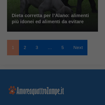
Dieta corretta per l’Alano: alimenti
più idonei ed alimenti da evitare
1
2
3
…
5
Next