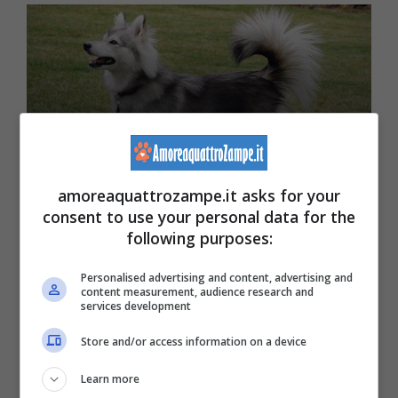
Dieta corretta per l’Alaskan Klee
Kais: cosa prediligere e cosa evitare
amoreaquattrozampe.it asks for your
consent to use your personal data for the
following purposes:
Personalised advertising and content, advertising and
content measurement, audience research and
services development
Store and/or access information on a device
Learn more