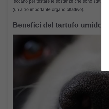
leccano per testare le sostanze che sono state blo
(un altro importante organo olfattivo).
Benefici del tartufo umido 