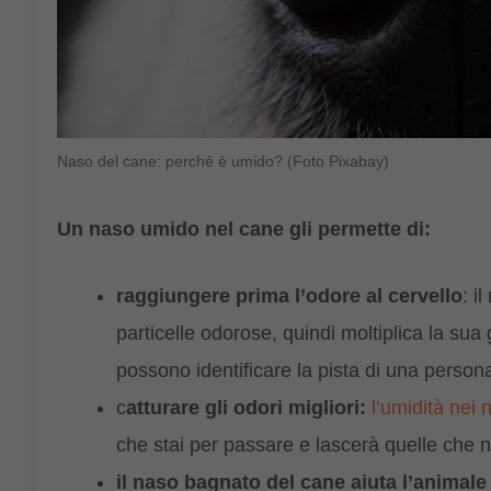
Naso del cane: perché è umido? (Foto Pixabay)
Un naso umido nel cane gli permette di:
raggiungere prima l’odore al cervello
: i
particelle odorose, quindi moltiplica la sua g
possono identificare la pista di una persona
c
atturare gli odori migliori:
l’umidità nei n
che stai per passare e lascerà quelle che n
il naso bagnato del cane aiuta l’animale