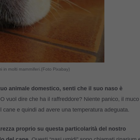
i in molti mammiferi.(Foto Pixabay)
uo animale domestico, senti che il suo naso è
O vuol dire che ha il raffreddore? Niente panico, il muco
el cane e quindi ad avere una temperatura adeguata.
rezza proprio su questa particolarità del nostro
o del cane.
Questi “nasi umidi” sono chiamati rinarium 