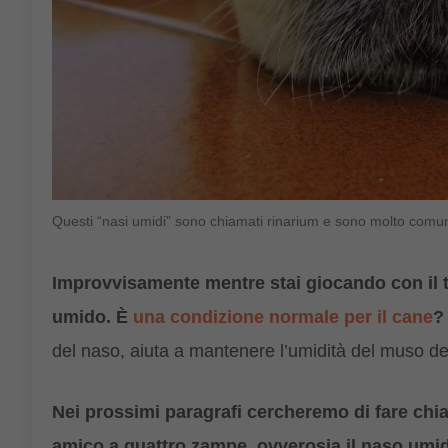
Questi “nasi umidi” sono chiamati rinarium e sono molto comun
Improvvisamente mentre stai giocando con il t
umido. È
una condizione normale per il cane
?
del naso, aiuta a mantenere l’umidità del muso d
Nei prossimi paragrafi cercheremo di fare chia
amico a quattro zampe, ovverosia il naso umid