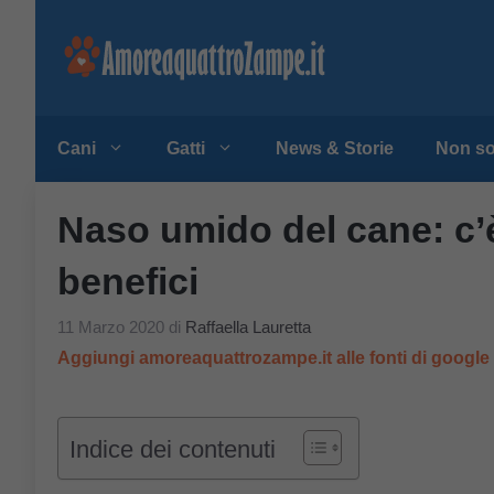
Vai
al
contenuto
Cani
Gatti
News & Storie
Non so
Naso umido del cane: c’
benefici
11 Marzo 2020
di
Raffaella Lauretta
Aggiungi amoreaquattrozampe.it alle fonti di googl
Indice dei contenuti