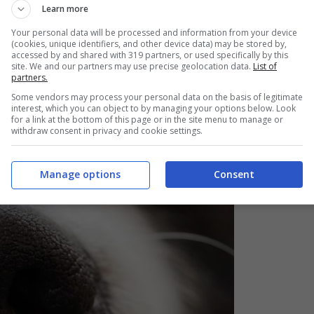
ccate nel loro naso e quindi possono portarle al palato
Learn more
Your personal data will be processed and information from your device
(cookies, unique identifiers, and other device data) may be stored by,
accessed by and shared with 319 partners, or used specifically by this
site. We and our partners may use precise geolocation data.
List of
del cane
partners.
Some vendors may process your personal data on the basis of legitimate
interest, which you can object to by managing your options below. Look
for a link at the bottom of this page or in the site menu to manage or
withdraw consent in privacy and cookie settings.
Manage options
Consent