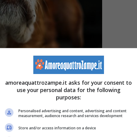
 leccano continuamente il naso.(Foto Pixabay)
amoreaquattrozampe.it asks for your consent to
ze chimiche nell’aria in modo che possano assorbirle
use your personal data for the following
purposes:
che rilevano gli odori.
Questo è il motivo per cui un
un cane sdraiato su un divano.
Personalised advertising and content, advertising and content
measurement, audience research and services development
 cane è perché si leccano continuamente il naso
. Si
Store and/or access information on a device