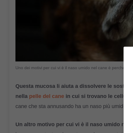
Uno dei motivi per cui vi è il naso umido nel cane è perché si
Questa mucosa li aiuta a dissolvere le sostan
nella
pelle del cane
in cui si trovano le cellule 
cane che sta annusando ha un naso più umido di 
Un altro motivo per cui vi è il naso umido nel