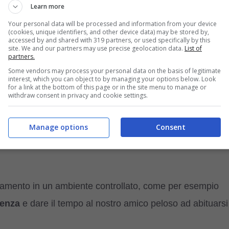
Learn more
Your personal data will be processed and information from your device
(cookies, unique identifiers, and other device data) may be stored by,
lla loro muscolatura, della grandezza della loro testa,
accessed by and shared with 319 partners, or used specifically by this
site. We and our partners may use precise geolocation data.
List of
e (
cani brachicefali
) e della presenza di zampe corte,
partners.
Some vendors may process your personal data on the basis of legitimate
ueste razze di cane troviamo il Bassotto, il
Boxer
, il
interest, which you can object to by managing your options below. Look
for a link at the bottom of this page or in the site menu to manage or
withdraw consent in privacy and cookie settings.
e naturalmente, non è detto che non possano imparare.
Manage options
Consent
ono i
cinque passi
fondamentali per
insegnare al cane
,
stramento in un ambiente controllato, come per esempio
ienza
e dare il tempo al nostro amico peloso ad abituarsi