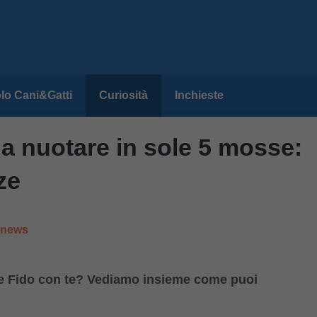
lo Cani&Gatti
Curiosità
Inchieste
a nuotare in sole 5 mosse:
ze
e news
are Fido con te? Vediamo insieme come puoi