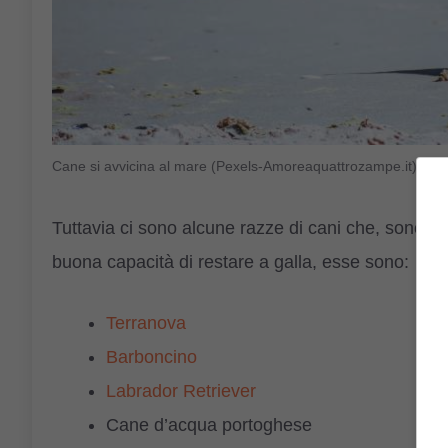
Cane si avvicina al mare (Pexels-Amoreaquattrozampe.it)
Tuttavia ci sono alcune razze di cani che, sono st
buona capacità di restare a galla, esse sono:
Terranova
Barboncino
Labrador Retriever
Cane d’acqua portoghese