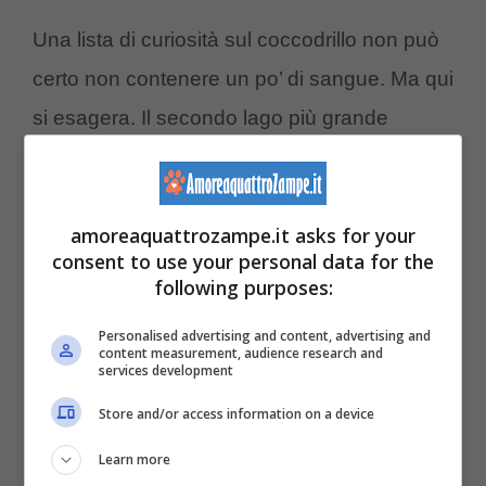
Una lista di curiosità sul coccodrillo non può
certo non contenere un po’ di sangue. Ma qui
si esagera. Il secondo lago più grande
dell’Etiopia si chiama Abaya. La sua acqua
scura e torbida nasconde una vasta
amoreaquattrozampe.it asks for your
popolazione di coccodrilli, che però ha una
consent to use your personal data for the
discreta fame ormai, perché i pesci del lago
following purposes:
stanno scomparendo.
Dei coccodrilli
Personalised advertising and content, advertising and
affamati e difficili da vedere potrebbero
content measurement, audience research and
services development
dissuadere la maggior parte delle persone
Store and/or access information on a device
dall’andare in quell’acqua
. Ma non una
Learn more
congregazione protestante della vicina città