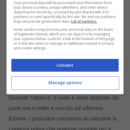
Your personal data will be processed and information from
di Arba Minch.
your device (cookies, unique identifiers, and other device
data) may be stored by, accessed by and shared with 319
partners, or used specifically by this site. We and our partners
may use precise geolocation data.
List of partners.
Nel 2018, 80 persone sono scese al lago
Some vendors may process your personal data on the basis
of legitimate interest, which you can object to by managing
per un battesimo di massa, ma è stata
your options below. Look for a link at the bottom of this page
or in the site menu to manage or withdraw consent in privacy
battezzata solo una persona… perché le
and cookie settings.
cose sono andate terribilmente male
.
Consent
Quando il vicario, Docho Eshete, stava per
battezzare il secondo individuo, un
Manage options
coccodrillo è scattato fuori dall’acqua.
Durante l’attacco, il civile è stato sbalzato da
parte ma il rettile è riuscito ad afferrare
Eshete. I pescatori cercarono di catturare la
creatura prima che potesse nuotare più a