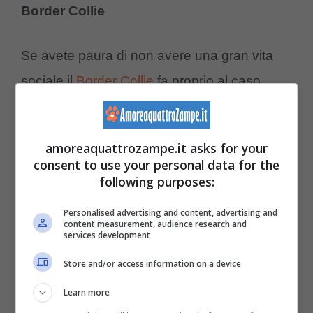
Border Collie
Se avete paura di non avere una gran vita
sociale il
Border Collie
fa proprio al caso
vostro. Essendo un animale intelligente e
pieno di energia è un ottimo complice per
amoreaquattrozampe.it asks for your
fare incontri con amanti di cani energici come
consent to use your personal data for the
following purposes:
lui. Adatto anche a chi ama lo sport e a chi è
atletico.
Personalised advertising and content, advertising and
content measurement, audience research and
services development
Bulldog francese
Store and/or access information on a device
Learn more
Se avete problemi a trovare l’anima gemella,