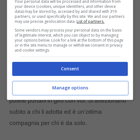
Your personal data will be processed and information from
il cucciolo
Bulldog francese
fa per voi. E’ di
your device (cookies, unique identifiers, and other device
data) may be stored by, accessed by and shared with 319
ottima compagnia e state sicuri che durante
partners, or used specifically by this site. We and our partners
may use precise geolocation data.
List of partners.
una passeggiata potrebbe sicuramente farvi
Some vendors may process your personal data on the basis
of legitimate interest, which you can object to by managing
rimediare un appuntamento.
your options below. Look for a link at the bottom of this page
or in the site menu to manage or withdraw consent in privacy
and cookie settings.
Chihuahua
Consent
I
Chihuahua
sono un ottima razza di cane
Manage options
da adottare se siete single, sono piccoli e
potete portarli in giro con voi. Si affezionano
subito a chi li adotta ed è un’ottima
compagnia per chi è da solo.