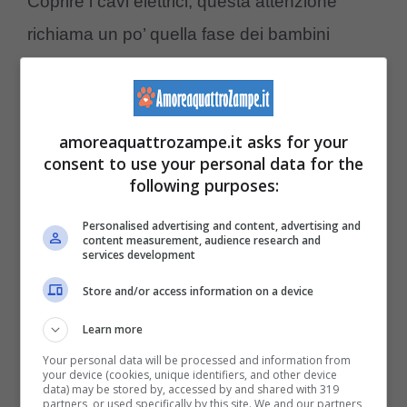
Coprire i cavi elettrici, questa attenzione
richiama un po’ quella fase dei bambini
quando hanno l’abitudine di infilare le dita nei
buchetti delle prese della corrente. In questo
caso
il gatto invece ha l’abitudine di
amoreaquattrozampe.it asks for your
consent to use your personal data for the
mordicchiare tutto ciò che nei suoi pressi
following purposes:
e purtroppo non solo, in quanto
i cavi
Personalised advertising and content, advertising and
elettrici la maggior parte delle volte sono
content measurement, audience research and
services development
ben nascosti ma al gatto non si nasconde
Store and/or access information on a device
nulla.
Learn more
Puntualmente il felino è in grado di infilarsi
Your personal data will be processed and information from
your device (cookies, unique identifiers, and other device
dietro qualsiasi mobile e tirar via tutti i cavi.
data) may be stored by, accessed by and shared with 319
partners, or used specifically by this site. We and our partners