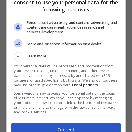
consent to use your personal data for the
following purposes:
Sphynx (Foto Pixabay)
Personalised advertising and content, advertising and
content measurement, audience research and
services development
Data la loro funzione così importante è lecito
Store and/or access information on a device
chiedersi se è il caso di preoccuparsi se il
Learn more
gatto li perde. Oltretutto è davvero difficile
Your personal data will be processed and information from
immaginare un felino senza i suoi
your device (cookies, unique identifiers, and other device
data) may be stored by, accessed by and shared with 319
caratteristici baffi. Non dobbiamo mai
partners, or used specifically by this site. We and our partners
may use precise geolocation data.
List of partners.
pensare di tagliarli perché potremmo di certo
Some vendors may process your personal data on the basis
of legitimate interest, which you can object to by managing
creare dei seri problemi al felino e alla sua
your options below. Look for a link at the bottom of this page
or in the site menu to manage or withdraw consent in privacy
capacità di comunicazione. Un caso
and cookie settings.
eccezionale è rappresentato da alcune
Consent
razze, come ad esempio
lo Sphynx
, che non