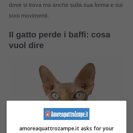
dove si trova ma anche sulla sua forma e sui
suoi movimenti.
Il gatto perde i baffi: cosa
vuol dire
amoreaquattrozampe.it asks for your