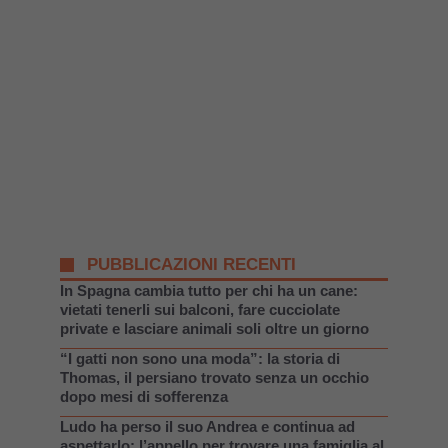
PUBBLICAZIONI RECENTI
In Spagna cambia tutto per chi ha un cane:
vietati tenerli sui balconi, fare cucciolate
private e lasciare animali soli oltre un giorno
“I gatti non sono una moda”: la storia di
Thomas, il persiano trovato senza un occhio
dopo mesi di sofferenza
Ludo ha perso il suo Andrea e continua ad
aspettarlo: l’appello per trovare una famiglia al