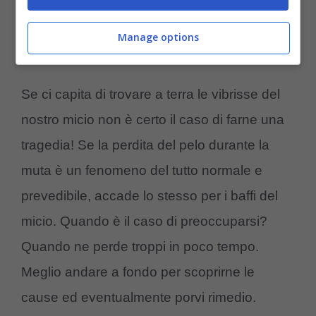
ha neppure un pelo, tanto meno un baffo, sul
Manage options
suo corpo.
Se ci capita di trovare a terra le vibrisse del
nostro micio non è certo il caso di farne una
tragedia! Se la perdita del pelo durante la
muta è un fenomeno del tutto normale e
prevedibile, accade lo stesso per i baffi del
micio. Quando è il caso di preoccuparsi?
Quando ne perde troppi in poco tempo.
Meglio andare a fondo per scoprirne le
cause ed eventualmente porvi rimedio.