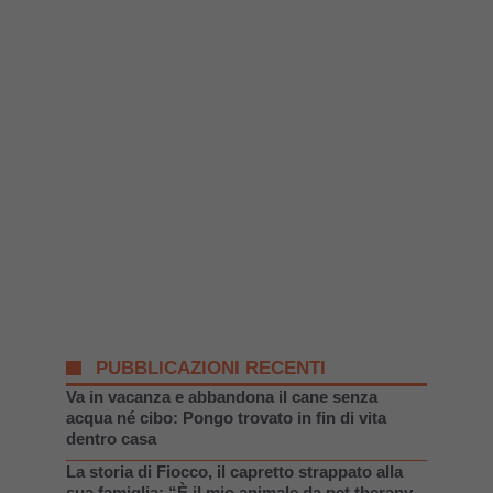
PUBBLICAZIONI RECENTI
Va in vacanza e abbandona il cane senza
acqua né cibo: Pongo trovato in fin di vita
dentro casa
La storia di Fiocco, il capretto strappato alla
sua famiglia: “È il mio animale da pet therapy,