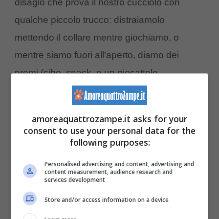
disagio che prova il nostro cucciolo con
qualche piccolo trucco: distraiamolo
mettendo il collare mentre giochiamo, o
mentre siamo fuori all’aperto, diamo dei
premi (cibo, snack, o un giocattolo
particolarmente amato) per associare il
collare a qualcosa di positivo, e
teniamo il
amoreaquattrozampe.it asks for your
collare non troppo stretto
(deve aderire
consent to use your personal data for the
following purposes:
senza dare fastidio).
Personalised advertising and content, advertising and
content measurement, audience research and
Abituiamo il cucciolo al guinzaglio. Alcuni
services development
cuccioli sembrano infastiditi moltissimo dal
Store and/or access information on a device
guinzaglio,
comportandosi in modo da veri