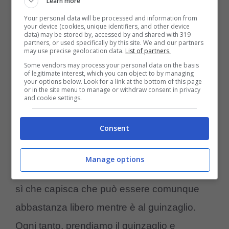
Learn more
pazzi
, altri invece si bloccano e non si
Your personal data will be processed and information from
muovono. La prima volta che mettiamo il
your device (cookies, unique identifiers, and other device
data) may be stored by, accessed by and shared with 319
partners, or used specifically by this site. We and our partners
guinzaglio,
lasciamolo cadere in terra e
may use precise geolocation data.
List of partners.
facciamo giocare il cucciolo, magari
Some vendors may process your personal data on the basis
of legitimate interest, which you can object to by managing
mentre lo rincorre in giro
.
your options below. Look for a link at the bottom of this page
or in the site menu to manage or withdraw consent in privacy
and cookie settings.
Ovviamente
teniamo sempre sotto
Consent
controllo il cucciolo
quando ha il
guinzaglio
, per evitare che ci si aggrovigli.
Manage options
Nel frattempo, giochiamo con lui e facciamo
sì che capisca che può essere comunque
abbastanza libero mentre è al guinzaglio.
Ogni tanto, prendiamo il guinzaglio e