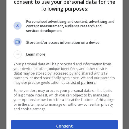
consent to use your personal data for the
following purposes:
Personalised advertising and content, advertising and
content measurement, audience research and
services development
Esemplare di Selkirk Rex, gatto a pelo riccio (Foto Unsplash)
Store and/or access information on a device
Learn more
Quando
il gatto fa i bisogni fuori dalla lettiera
Your personal data will be processed and information from
perché è spaventato, è necessario trovare
your device (cookies, unique identifiers, and other device
data) may be stored by, accessed by and shared with 319
un posto tranquillo e sicuro
tutto per lui,
partners, or used specifically by this site. We and our partners
may use precise geolocation data.
List of partners.
dove possa mangiare e usare appunto la
Some vendors may process your personal data on the basis
of legitimate interest, which you can object to by managing
lettiera in santa pace. In questo modo, micio
your options below. Look for a link at the bottom of this page
or in the site menu to manage or withdraw consent in privacy
saprà che quello è il suo territorio e non avrà
and cookie settings.
nulla da temere.
Consent