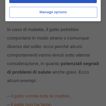
4. Il gatto si comporta in modo strano
Manage options
perché ammalato
In caso di malattia, il gatto potrebbe
comportarsi in modo strano o comunque
diverso dal solito: ecco perché alcuni
comportamenti vanno tenuti sotto attenta
considerazione, in quanto
potenziali segnali
di problemi di salute
anche gravi. Ecco
alcuni esempi:
–
il gatto vomita tutte le mattine
,
–
il gatto non ha fame
,