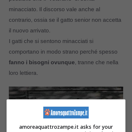
minacciato. Il discorso vale anche al
contrario, ossia se il gatto senior non accetta
il nuovo arrivato.
I gatti che si sentono minacciati si
comportano in modo strano perché spesso
fanno i bisogni ovunque
, tranne che nella
loro lettiera.
amoreaquattrozampe.it asks for your