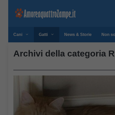
Vai
al
contenuto
Cani
Gatti
News & Storie
Non so
Archivi della categoria R