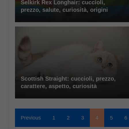
Selkirk Rex Longhair: cuccioli,
prezzo, salute, curiosità, origini
Scottish Straight: cuccioli, prezzo,
carattere, aspetto, curiosità
Previous
1
2
3
4
5
6