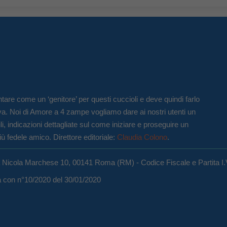
tare come un ‘genitore’ per questi cuccioli e deve quindi farlo
va. Noi di Amore a 4 zampe vogliamo dare ai nostri utenti un
li, indicazioni dettagliate sul come iniziare e proseguire un
iù fedele amico. Direttore editoriale:
Claudia Colono
.
a Nicola Marchese 10, 00141 Roma (RM) - Codice Fiscale e Partita I
ma con n°10/2020 del 30/01/2020