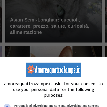
Asian Semi-Longhair: cuccioli,
carattere, prezzo, salute, curiosità,
alimentazione
amoreaquattrozampe.it asks for your consent to
use your personal data for the following
Toyger: razza, prezzo, cuccioli,
purposes:
aspetto, curiosità, salute
Personalised advertising and content, advertising and content