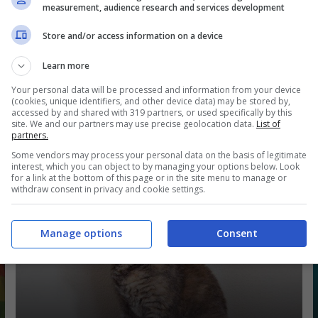
measurement, audience research and services development
Store and/or access information on a device
Learn more
Your personal data will be processed and information from your device
(cookies, unique identifiers, and other device data) may be stored by,
accessed by and shared with 319 partners, or used specifically by this
site. We and our partners may use precise geolocation data.
List of
Gatto Singapura: origini, prezzo,
partners.
aspetto, cuccioli, carattere, curiosità
Some vendors may process your personal data on the basis of legitimate
interest, which you can object to by managing your options below. Look
for a link at the bottom of this page or in the site menu to manage or
withdraw consent in privacy and cookie settings.
Manage options
Consent