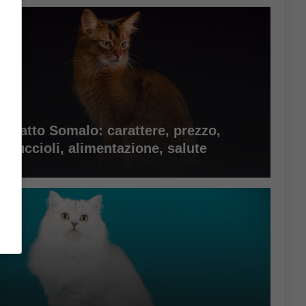
Gatto Somalo: carattere, prezzo,
cuccioli, alimentazione, salute