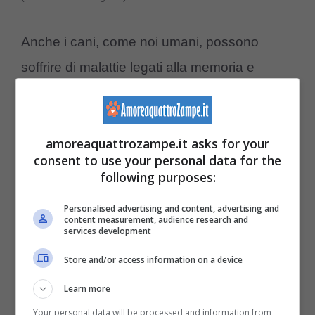
Anche i cani, come noi umani, possono
soffrire di malattie legati alla memoria e
all’intelligenza. Un esempio può essere
la
disfunzione cognitiva canina
, una
amoreaquattrozampe.it asks for your
condizione simile alla malattia di
consent to use your personal data for the
Alzheimer per noi esseri umani
. Si può
following purposes:
presentare in cani più anziani, che con l’età
Personalised advertising and content, advertising and
dimenticano come fare cose di tutti i giorni,
content measurement, audience research and
services development
sembrando quindi smemorati e confusi,
Store and/or access information on a device
proprio come avviene negli umani.
Learn more
Your personal data will be processed and information from
Questa è una degenerazione che può