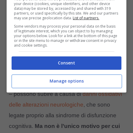
your device (cookies, unique identifiers, and other device
data) may be stored by, accessed by and shared with 319
modificare il cervello del cane, da combattere
partners, or used specifically by this site. We and our partners
may use precise geolocation data.
List of partners.
proprio
stimolando, anche tramite alcuni
Some vendors may process your personal data on the basis
of legitimate interest, which you can object to by managing
alimenti, l’intelligenza del cane
. Il cane
your options below. Look for a link at the bottom of this page
or in the site menu to manage or withdraw consent in privacy
infatti può avere grandi benefici dalle
and cookie settings.
proprietà antiossidanti di alcuni alimenti
, che
Consent
sono un vero toccasana per la sua mente.
Manage options
I cani infatti – sempre come noi esseri umani
– possono subire a causa di
danni ossidativi
delle alterazioni neurologiche
, che sono
legate proprio alla sindrome di disfunzione
cognitiva.
Ma non è l’unico motivo per cui