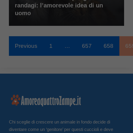
randagi: l’amorevole idea di un
uomo
Previous
1
…
657
658
65
Chi sceglie di crescere un animale in fondo decide di
diventare come un ‘genitore’ per questi cuccioli e deve