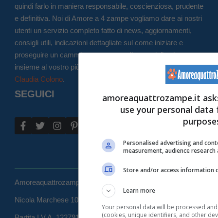
quindi farlo in maniera responsabile, coscienziosa, prudente
e definitiva. Noi di Amore a 4 zampe vogliamo dare ai nostri
utenti un servizio completo fatto di news, aggiornamenti,
consigli utili, indicazioni dettagliate sul come iniziare e
proseguire un cammino corretto per il resto della vita
insieme al vostro più fedele amico. Direttore editoriale:
Claudia Colono
.
SEGUICI
amoreaquattrozampe.it asks
use your personal data 
purpose
Personalised advertising and cont
measurement, audience research 
Store and/or access information o
Amoreaquattrozampe.it di proprietà di WEB 365 SRL - Via
Learn more
Nicola Marchese 10, 00141 Roma (RM) - Codice Fiscale e
Your personal data will be processed and
(cookies, unique identifiers, and other de
Partita I.V.A. 12279101005