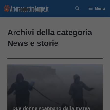
Vai
Menu
al
contenuto
Archivi della categoria
News e storie
Due donne scappano dalla marea