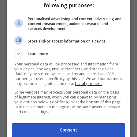
following purposes:
Il
nocciolo
non solo può provocare un
Personalised advertising and content, advertising and
soffocamento nel cane, soprattutto per i cani
content measurement, audience research and
services development
più piccoli, ma se rotto può causare
Store and/or access information on a device
avvelenamento nel nostro amico a quattro
zampe, in quanto al suo interno è presente
Learn more
Your personal data will be processed and information from
l’amigdalina
, una sostanza che una volta
your device (cookies, unique identifiers, and other device
data) may be stored by, accessed by and shared with 319
ingerita si trasforma in
cianuro
e può indurre
partners, or used specifically by this site. We and our partners
may use precise geolocation data.
List of partners.
il
cane al coma
.
Some vendors may process your personal data on the basis
of legitimate interest, which you can object to by managing
your options below. Look for a link at the bottom of this page
Cipolla, porro e aglio
or in the site menu to manage or withdraw consent in privacy
and cookie settings.
La
cipolla
, il
porro
e
l’aglio
sono altri
Consent
alimenti molto tossici per il nostro amico a