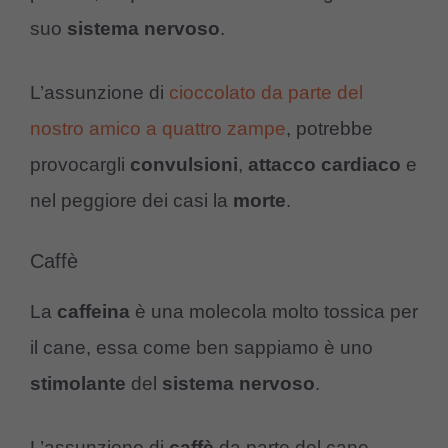
suo
sistema nervoso
.
L’assunzione di
cioccolato da parte del
nostro amico a quattro zampe
, potrebbe
provocargli
convulsioni
,
attacco cardiaco
e
nel peggiore dei casi la
morte
.
Caffè
La
caffeina
è una molecola molto tossica per
il cane, essa come ben sappiamo è uno
stimolante
del
sistema
nervoso
.
L’assunzione di
caffè
da parte del cane