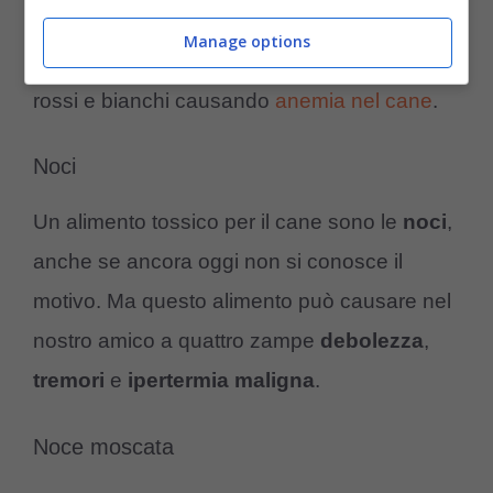
quattro zampe, in quanto contengono una
Manage options
sostanza, il
tiosolfato
che distrugge i globuli
rossi e bianchi causando
anemia nel cane
.
Noci
Un alimento tossico per il cane sono le
noci
,
anche se ancora oggi non si conosce il
motivo. Ma questo alimento può causare nel
nostro amico a quattro zampe
debolezza
,
tremori
e
ipertermia
maligna
.
Noce moscata