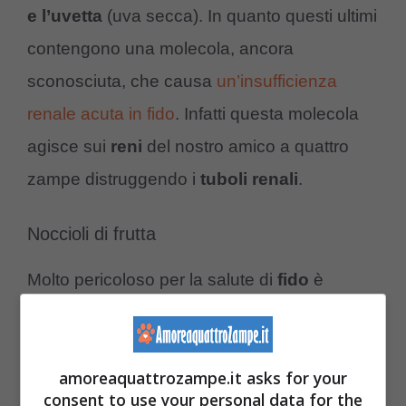
e l’uvetta
(uva secca). In quanto questi ultimi
contengono una molecola, ancora
sconosciuta, che causa
un’insufficienza
renale acuta in fido
. Infatti questa molecola
agisce sui
reni
del nostro amico a quattro
zampe distruggendo i
tuboli renali
.
Noccioli di frutta
Molto pericoloso per la salute di
fido
è
l’assunzione del
nocciolo
che presentano
alcuni frutti al loro interno come la pesca, la
amoreaquattrozampe.it asks for your
ciliegia, l’albicocca, ecc.
consent to use your personal data for the