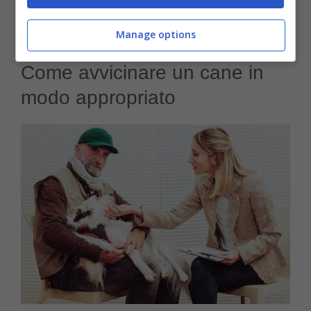
fermarsi del tutto, se il cane mostra segni di
disagio.
Manage options
Come avvicinare un cane in
modo appropriato