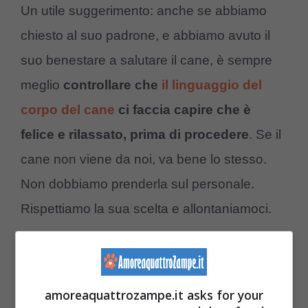
Un utile suggerimento: anche se abbiamo
chiesto al suo padrone, e abbiamo avuto il
suo benestare a salutare il cane, è sempre
meglio
controllare che
il linguaggio del
corpo del cane
ci faccia capire che è
felice e rilassato, prima di procedere
. Se il
cane non viene da noi, va bene lo stesso.
Non dobbiamo prenderla sul personale.
Rispettiamo la sua scelta e allontaniamoci.
Ascoltiamo il proprietario del cane. Conosce
meglio di noi il suo cane, e
sa come si
amoreaquattrozampe.it asks for your
comporta il suo animale domestico e se