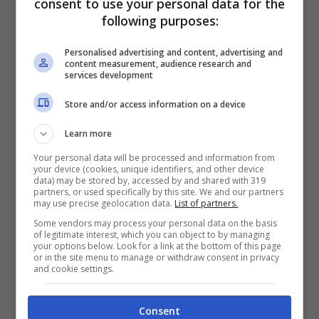
consent to use your personal data for the
following purposes:
non gli piace essere accarezzato
.
Potrebbe anche dirci quando il cane ne ha
Personalised advertising and content, advertising and
content measurement, audience research and
avuto abbastanza. In ogni caso, dobbiamo
services development
essere calmi, tranquilli e muoverci
Store and/or access information on a device
lentamente intorno agli animali domestici. Se
Learn more
il cane sta giocando
, allora è meglio lasciarlo
Your personal data will be processed and information from
your device (cookies, unique identifiers, and other device
a godersi quello che sta facendo.
data) may be stored by, accessed by and shared with 319
partners, or used specifically by this site. We and our partners
may use precise geolocation data.
List of partners.
Se quando ci avviciniamo a un cane, lui/lei
Some vendors may process your personal data on the basis
of legitimate interest, which you can object to by managing
inizia a voltare le spalle o sembra teso,
è
your options below. Look for a link at the bottom of this page
or in the site menu to manage or withdraw consent in privacy
and cookie settings.
molto probabile che non si senta a suo
agio ad averci nel loro spazio
. È meglio
Consent