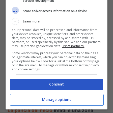
services development
Questo non è un modo di dormire per i gatti
Store and/or access information on a device
che vivono all’aperto, nè per i gatti che
Learn more
vivono in zone fredde.
Si tratta di una
Your personal data will be processed and information from
posizione rinfrescante, ma troppo esposta
your device (cookies, unique identifiers, and other device
data) may be stored by, accessed by and shared with 319
ai pericoli
.
partners, or used specifically by this site. We and our partners
may use precise geolocation data.
List of partners.
Some vendors may process your personal data on the basis
of legitimate interest, which you can object to by managing
Quando i gatti dormono in questa posizione,
your options below. Look for a link at the bottom of this page
or in the site menu to manage or withdraw consent in privacy
gli umani spesso fraintendono il messaggio
and cookie settings.
“sono pienamente a mio agio”
con l’errato
Consent
“qualcuno mi gratti il pancino”
. Ma non
dobbiamo farlo!
Manage options
La pancia del micio
infatti è una zona