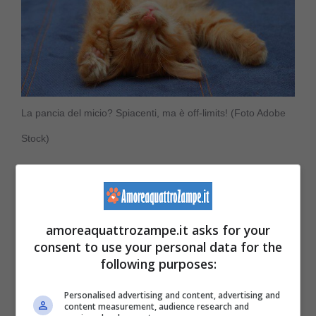
La pancia del micio? Spiacenti, ma è off-limits! (Foto Adobe
Stock)
In questa posizione
il micio si stende sulla
schiena, con tutte le zampe all’aria
,
la sua
amoreaquattrozampe.it asks for your
morbida pancia esposta e vulnerabile
. Di
consent to use your personal data for the
certo, tra le posizioni in cui dorme un gatto,
following purposes:
questa è la più rilassata.
Personalised advertising and content, advertising and
content measurement, audience research and