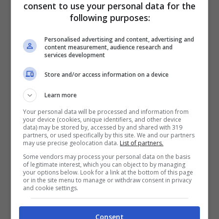
consent to use your personal data for the
following purposes:
diabete
. Particolarmente diffuso tra i cani di
età superiore ai sei anni, è una malattia del
Personalised advertising and content, advertising and
content measurement, audience research and
pancreas grave che si manifesta con
services development
maggiore frequenza in alcune razze come i
Store and/or access information on a device
Beagle.
Learn more
Your personal data will be processed and information from
Se
l’alito del cane ha un odore dolciastro
your device (cookies, unique identifiers, and other device
data) may be stored by, accessed by and shared with 319
partners, or used specifically by this site. We and our partners
e a questo segnale si aggiungono altri
may use precise geolocation data.
List of partners.
sintomi di diabete canino
come aumento
Some vendors may process your personal data on the basis
of legitimate interest, which you can object to by managing
della sete e della minzione, è importante
your options below. Look for a link at the bottom of this page
or in the site menu to manage or withdraw consent in privacy
and cookie settings.
portare il cane dal veterinario per una visita e
dei controlli approfonditi: anche se non è
Consent